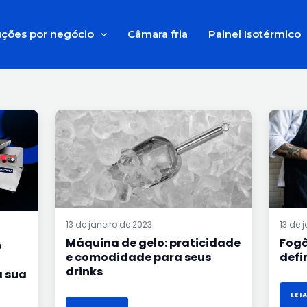
uções por negócio
Câmara fria
Painel Isotérmico
MÁQUINA
DE
GELO:
PRATICIDADE
E
COMODIDADE
PARA
SEUS
DRINKS
13 de janeiro de 2023
13 de 
Máquina de gelo: praticidade
Fogã
e
e comodidade para seus
defi
drinks
a sua
LEI