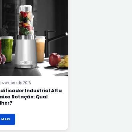
OU
BAIXA
ROTAÇÃO:
QUAL
ESCOLHER?
novembro de 2016
idificador Industrial Alta
aixa Rotação: Qual
lher?
A MAIS