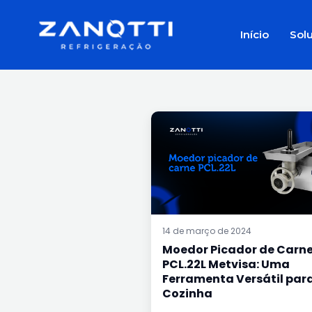
Ir
para
Início
Sol
o
conteúdo
MOEDOR
PICADOR
DE
CARNE
PCL.22L
METVISA:
UMA
FERRAMENTA
VERSÁTIL
PARA
SUA
COZINHA
14 de março de 2024
Moedor Picador de Carn
PCL.22L Metvisa: Uma
Ferramenta Versátil par
Cozinha