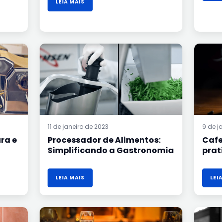
LEIA MAIS
PROCESSADOR
DE
ALIMENTOS:
SIMPLIFICANDO
A
GASTRONOMIA
11 de janeiro de 2023
9 de j
ra e
Processador de Alimentos:
Cafe
Simplificando a Gastronomia
prat
LEIA MAIS
LEI
COMO
MONTAR
UM