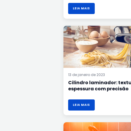
LEIA MAIS
CILINDRO
LAMINADOR:
TEXTURA
E
ESPESSURA
COM
PRECISÃO
13 de janeiro de 2023
Cilindro laminador: textu
espessura com precisão
LEIA MAIS
FRITADEIRA
INDUSTRIAL:
MODELOS