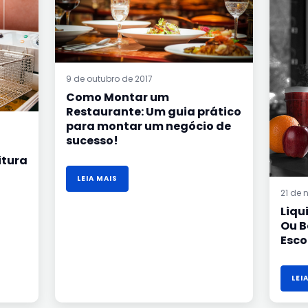
RESTAURANTE:
UM
GUIA
PRÁTICO
PARA
MONTAR
UM
NEGÓCIO
DE
SUCESSO!
9 de outubro de 2017
Como Montar um
Restaurante: Um guia prático
para montar um negócio de
sucesso!
itura
LEIA MAIS
21 de 
Liqu
Ou B
Esco
LEI