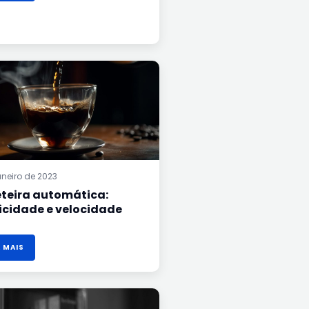
CAFETEIRA
AUTOMÁTICA:
PRATICIDADE
E
VELOCIDADE
aneiro de 2023
teira automática:
icidade e velocidade
A MAIS
LIQUIDIFICADOR
INDUSTRIAL
ALTA