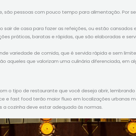
mente, são pessoas com pouco tempo para alimentação. Por s
ão sair de casa para fazer as refeições, ou estão cansados
eições práticas, baratas e rápidas, que são elaboradas e s
ande variedade de comida, que é servida rápida e sem limi
s são aqueles que valorizam uma culinária diferenciada, em a
com o tipo de restaurante que você deseja abrir, lembrand
rvice e fast food terão maior fluxo em localizações urbanas
ois a cozinha deve estar adequada às normas.