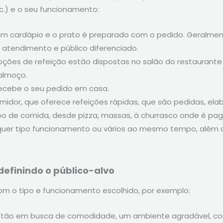
etc.) e o seu funcionamento:
 de um cardápio e o prato é preparado com o pedido. Geralme
 atendimento e público diferenciado.
opções de refeição estão dispostas no salão do restaurante
almoço.
 recebe o seu pedido em casa.
sumidor, que oferece refeições rápidas, que são pedidas, e
tipo de comida, desde pizza, massas, à churrasco onde é pa
lquer tipo funcionamento ou vários ao mesmo tempo, além d
 definindo o público-alvo
om o tipo e funcionamento escolhido, por exemplo:
te estão em busca de comodidade, um ambiente agradável, 