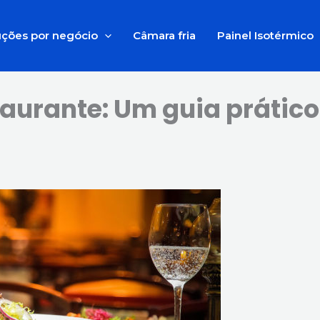
uções por negócio
Câmara fria
Painel Isotérmico
urante: Um guia prátic