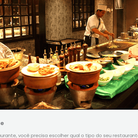
te
rante, você precisa escolher qual o tipo do seu restaurante