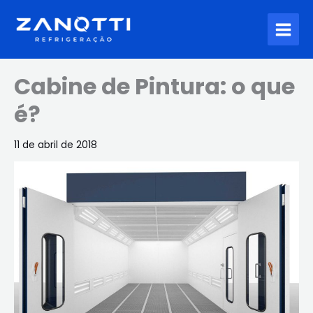
Ir
para
o
conteúdo
Cabine de Pintura: o que
é?
11 de abril de 2018