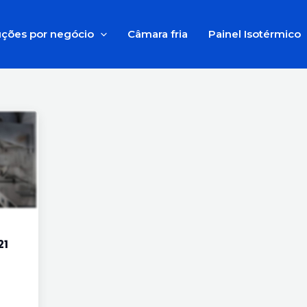
uções por negócio
Câmara fria
Painel Isotérmico
21