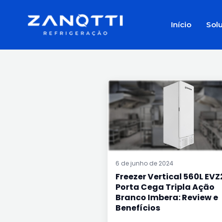
Ir
para
Início
Sol
o
conteúdo
FREEZER
VERTICAL
560L
EVZ21
PORTA
CEGA
TRIPLA
AÇÃO
BRANCO
IMBERA:
REVIEW
E
BENEFÍCIOS
6 de junho de 2024
Freezer Vertical 560L EVZ
Porta Cega Tripla Ação
Branco Imbera: Review e
Benefícios