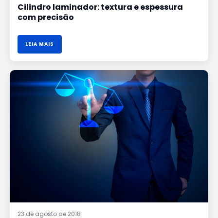
Cilindro laminador: textura e espessura
com precisão
LEIA MAIS
BALANÇA
PRIX
6I
TOLEDO
DO
BRASIL:
AUTOMAÇÃO
COM
MUITA
TECNOLOGIA
NO
SEU
NEGÓCIO.
23 de agosto de 2018