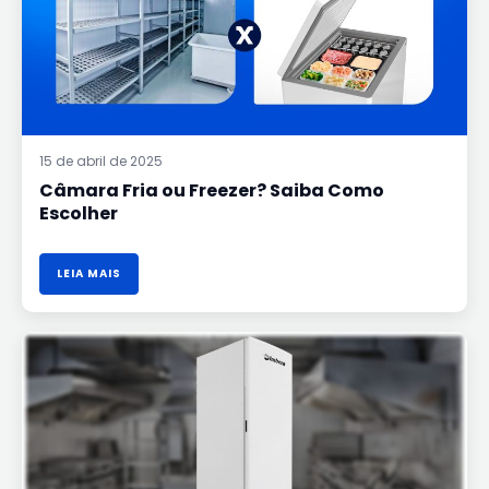
COMO
ESCOLHER
15 de abril de 2025
Câmara Fria ou Freezer? Saiba Como
Escolher
LEIA MAIS
FREEZER
VERTICAL
560L
EVZ21
PORTA
CEGA
TRIPLA
AÇÃO
BRANCO
IMBERA:
REVIEW
E
BENEFÍCIOS