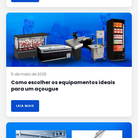
COMO
ESCOLHER
OS
EQUIPAMENTOS
IDEAIS
PARA
UM
AÇOUGUE
5 de maio de 2025
Como escolher os equipamentos ideais
para um açougue
LEIA MAIS
CÂMARA
FRIA
OU
FREEZER?
SAIBA