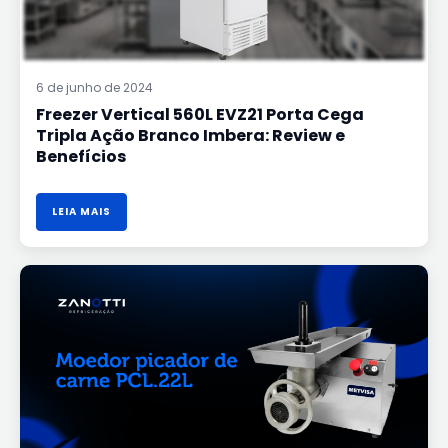
6 de junho de 2024
Freezer Vertical 560L EVZ21 Porta Cega
Tripla Ação Branco Imbera: Review e
Benefícios
LEIA MAIS
MOEDOR
PICADOR
DE
CARNE
PCL.22L
METVISA:
UMA
FERRAMENTA
VERSÁTIL
PARA
SUA
COZINHA