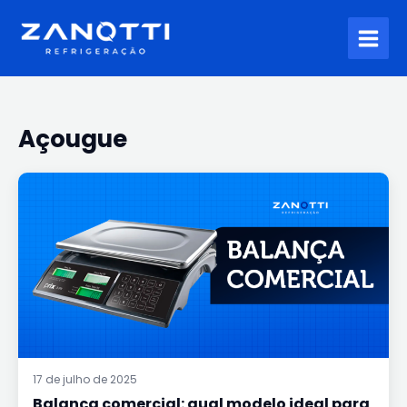
Ir
para
o
conteúdo
Açougue
BALANÇA
COMERCIAL:
QUAL
MODELO
IDEAL
PARA
CADA
TIPO
DE
COMÉRCIO?
17 de julho de 2025
Balança comercial: qual modelo ideal para