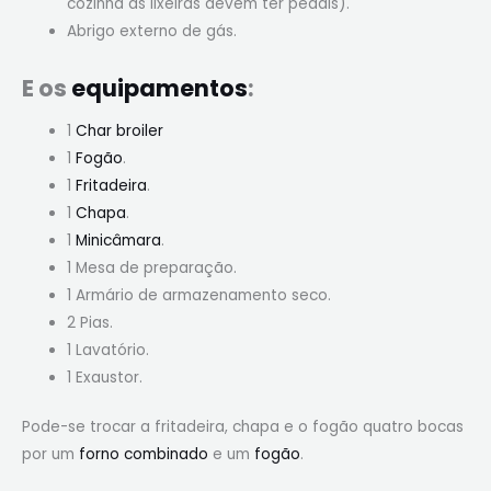
cozinha as lixeiras devem ter pedais).
Abrigo externo de gás.
E os
equipamentos
:
1
Char broiler
1
Fogão
.
1
Fritadeira
.
1
Chapa
.
1
Minicâmara
.
1 Mesa de preparação.
1 Armário de armazenamento seco.
2 Pias.
1 Lavatório.
1 Exaustor.
Pode-se trocar a fritadeira, chapa e o fogão quatro bocas
por um
forno combinado
e um
fogão
.