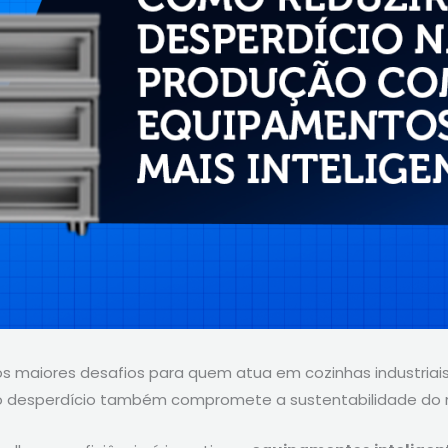
 maiores desafios para quem atua em cozinhas industriais,
s, o desperdício também compromete a sustentabilidade do 