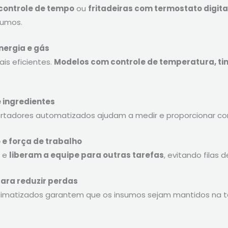
controle de tempo
ou
fritadeiras com termostato digita
sumos.
nergia e gás
is eficientes.
Modelos com controle de temperatura, ti
 ingredientes
cortadores automatizados ajudam a medir e proporcionar co
e força de trabalho
o e
liberam a equipe para outras tarefas
, evitando filas 
ara reduzir perdas
s climatizados garantem que os insumos sejam mantidos na 