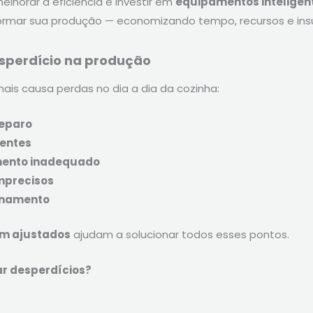
lhorar a eficiência é investir em
equipamentos inteligen
rmar sua produção — economizando tempo, recursos e ins
esperdício na produção
mais causa perdas no dia a dia da cozinha:
reparo
ientes
mento inadequado
mprecisos
enamento
m ajustados
ajudam a solucionar todos esses pontos.
r desperdícios?