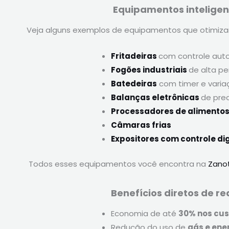
Equipamentos inteligen
Veja alguns exemplos de equipamentos que otimiza
Fritadeiras
com controle aut
Fogões industriais
de alta p
Batedeiras
com timer e varia
Balanças eletrônicas
de pre
Processadores de alimento
Câmaras frias
Expositores com controle dig
Todos esses equipamentos você encontra na
Zanot
Benefícios diretos de 
Economia de até
30% nos cu
Redução do uso de
gás e ener