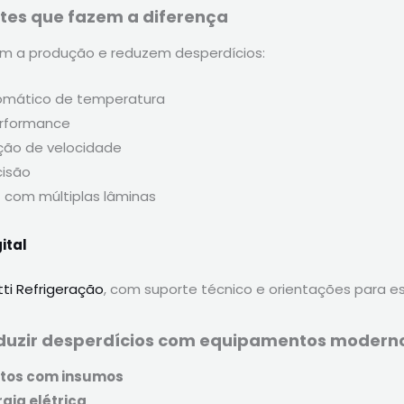
tes que fazem a diferença
m a produção e reduzem desperdícios:
omático de temperatura
erformance
ção de velocidade
cisão
s
com múltiplas lâminas
ital
ti Refrigeração
, com suporte técnico e orientações para e
reduzir desperdícios com equipamentos modern
stos com insumos
gia elétrica