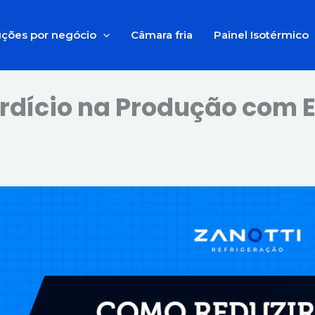
uções por negócio
Câmara fria
Painel Isotérmico
rdício na Produção com