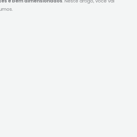
tes e bem dimensionados
. Neste artigo, você vai
umos.