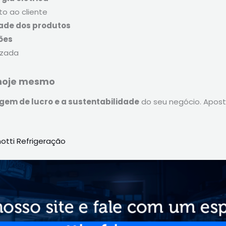
o ao cliente
ade dos produtos
ões
izada
hoje mesmo
em de lucro e a sustentabilidade
do seu negócio. Apost
otti Refrigeração