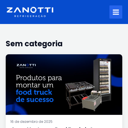
Ir
para
o
conteúdo
Sem categoria
COMO
MONTAR
UM
FOOD
TRUCK
DE
SUCESSO:
GUIA
COMPLETO
PARA
INICIANTES
16 de dezembro de 2025