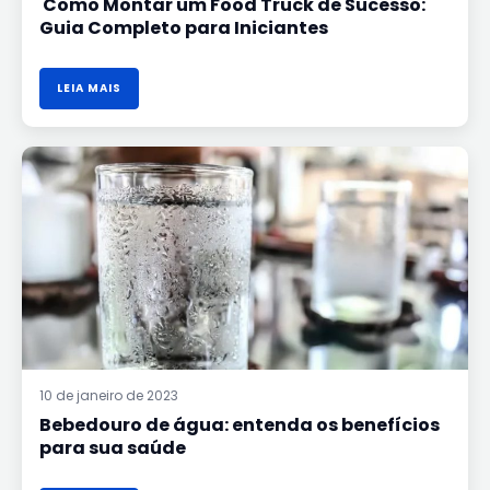
Como Montar um Food Truck de Sucesso:
Guia Completo para Iniciantes
LEIA MAIS
BEBEDOURO
DE
ÁGUA:
ENTENDA
OS
BENEFÍCIOS
PARA
SUA
SAÚDE
10 de janeiro de 2023
Bebedouro de água: entenda os benefícios
para sua saúde