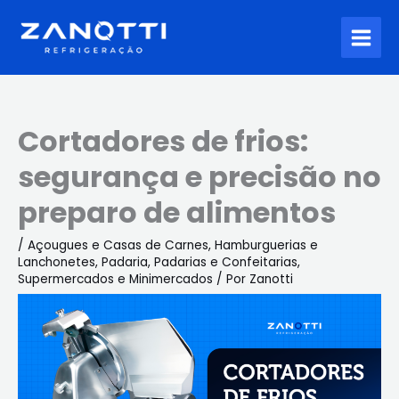
Ir
para
o
conteúdo
Cortadores de frios:
segurança e precisão no
preparo de alimentos
/
Açougues e Casas de Carnes
,
Hamburguerias e
Lanchonetes
,
Padaria
,
Padarias e Confeitarias
,
Supermercados e Minimercados
/ Por
Zanotti